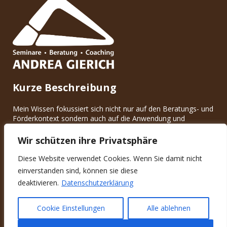
Kurze Beschreibung
Mein Wissen fokussiert sich nicht nur auf den Beratungs- und
Förderkontext sondern auch auf die Anwendung und
Umsetzung verschiedener Methoden.
© 2017
- 2026 by Andrea Gierich
Wir schützen ihre Privatsphäre
Diese Website verwendet Cookies. Wenn Sie damit nicht
Schnellkontakt
einverstanden sind, können sie diese
deaktivieren.
Datenschutzerklärung
Englmannstett 32
D-83539 Pfaffing
Cookie Einstellungen
Alle ablehnen
Tel.: +49 (0)8039 / 901565
Mail: info@andrea-gierich.de