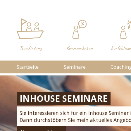
Teamfindung
Kommunikation
Konfliktma
Startseite
Seminare
Coachin
EXTERNE SEMINARE
INDIVIDUELLES SEMINAR
INHOUSE SEMINARE
Hier finden Sie alle aktuellen Seminare in Z
Sie suchen eine Referentin für ein Inhouse Se
Sie interessieren sich für ein Inhouse Seminar 
mit verschiedenen Bildungsträgern
mit einem individuellen Themenwunsch?
Dann durchstöbern Sie mein aktuelles Angebo