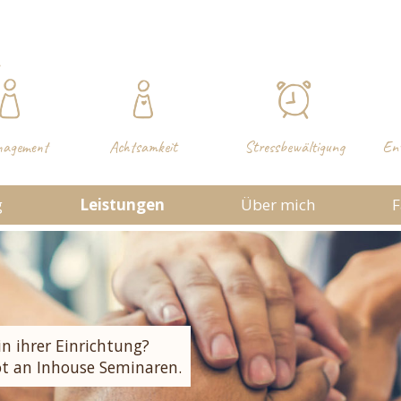
nagement
Achtsamkeit
Stressbewältigung
Ent
g
Leistungen
Über mich
F
 THEMA
usammenarbeit
minar
in ihrer Einrichtung?
t an Inhouse Seminaren.