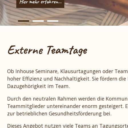
Hier mehr erfahren...
Hier mehr erfahren...
Hier mehr erfahren...
Externe Teamtage
Ob Inhouse Seminare, Klausurtagungen oder Teamf
hoher Effizienz und Nachhaltigkeit. Sie fördern die
Dazugehörigkeit im Team.
Durch den neutralen Rahmen werden die Kommunika
Teammitglieder untereinander enorm gesteigert. E
zur betrieblichen Gesundheitsförderung bei.
Dieses Angebot nutzen viele Teams an Tagungsorten