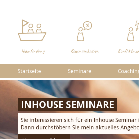
Teamfindung
Kommunikation
Konfliktma
Startseite
Seminare
Coachin
EXTERNE SEMINARE
INDIVIDUELLES SEMINAR
INHOUSE SEMINARE
Hier finden Sie alle aktuellen Seminare in Z
Sie suchen eine Referentin für ein Inhouse Se
Sie interessieren sich für ein Inhouse Seminar 
mit verschiedenen Bildungsträgern
mit einem individuellen Themenwunsch?
Dann durchstöbern Sie mein aktuelles Angebo