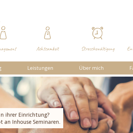
nagement
Achtsamkeit
Stressbewältigung
Ent
g
Leistungen
Über mich
F
 THEMA
usammenarbeit
minar
in ihrer Einrichtung?
t an Inhouse Seminaren.