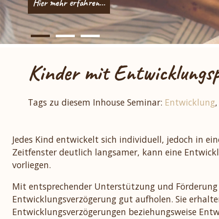
Hier mehr erfahren...
Hier mehr erfahren...
Hier mehr erfahren...
Kinder mit Entwicklungs
Tags zu diesem Inhouse Seminar:
Entwicklung
Jedes Kind entwickelt sich individuell, jedoch in 
Zeitfenster deutlich langsamer, kann eine Entwic
vorliegen.
Mit entsprechender Unterstützung und Förderung k
Entwicklungsverzögerung gut aufholen. Sie erhalte
Entwicklungsverzögerungen beziehungsweise Entwi