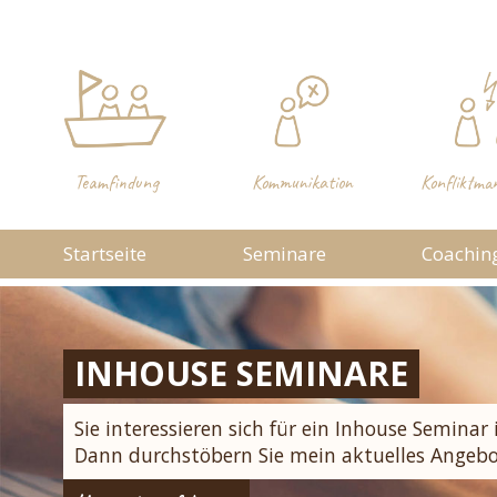
Teamfindung
Kommunikation
Konfliktma
Startseite
Seminare
Coachin
EXTERNE SEMINARE
INDIVIDUELLES SEMINAR
INHOUSE SEMINARE
Hier finden Sie alle aktuellen Seminare in Z
Sie suchen eine Referentin für ein Inhouse Se
Sie interessieren sich für ein Inhouse Seminar 
mit verschiedenen Bildungsträgern
mit einem individuellen Themenwunsch?
Dann durchstöbern Sie mein aktuelles Angebo