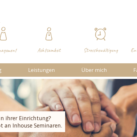
nagement
Achtsamkeit
Stressbewältigung
Ent
g
Leistungen
Über mich
F
 THEMA
usammenarbeit
minar
in ihrer Einrichtung?
t an Inhouse Seminaren.